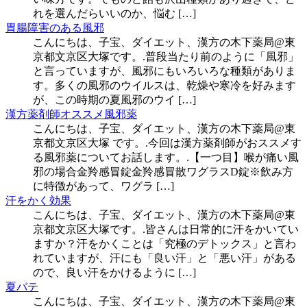
れを選んだらいいのか、悩む […]
胃腸障害のある風邪
こんにちは、子宝、ダイエット、漢方の木下薬局@東
京都文京区大塚です。.普段当たり前のように「風邪」
と言っていますが、風邪にもいろいろな種類がありま
す。多くの風邪のウイルスは、乾燥や寒冷を好みます
が、この時期の夏風邪のウイ […]
漢方薬剤師オススメ風邪薬
こんにちは、子宝、ダイエット、漢方の木下薬局@東
京都文京区大塚 です。.今回は漢方薬剤師がおススメす
る風邪薬についてお話します。.【一つ目】喉が痛い風
邪の場合金羚感冒錠金羚感冒散ワグラスD錠※飲み方
に特徴があって、ワグラ […]
汗をかく効果
こんにちは、子宝、ダイエット、漢方の木下薬局@東
京都文京区大塚です。.皆さんは日常的に汗をかいてい
ますか？汗をかくことは「究極のデトックス」と言わ
れていますが、汗にも「良い汗」と「悪い汗」がある
ので、良い汗をかけるように […]
夏バテ
こんにちは、子宝、ダイエット、漢方の木下薬局@東