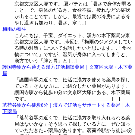
京都文京区大塚です。.夏バテとは「暑さで身体が弱る
こと」で、身体のだるさ、食欲不振、疲れなどの症状
が出ることです。しかし、最近では夏の冷房による冷
やし過ぎも加わり、暑さ、寒 […]
梅雨の養生
こんにちは、子宝、ダイエット、漢方の木下薬局@東
京都文京区大塚 です。.今回は「梅雨のジメジメしてい
る時の対策」についてお話したいと思います。.「食べ
物について」ですが、湿気が身体に入ってしまうと、
漢方でいう「脾と胃」と […]
護国寺駅から通える漢方妊活相談薬局｜文京区大塚・木下薬
局
「護国寺駅の近くで、妊活に漢方を使える薬局を探し
ている」そんな方に、ご紹介したい薬局があります。
護国寺駅から徒歩10分の文京区大塚にある、木下薬局
です。__________________________________ […]
茗荷谷駅から徒歩8分｜漢方で妊活をサポートする薬局｜木
下薬局
「茗荷谷駅の近くで、妊活に漢方を取り入れられる薬
局はないかな」そう思って探している方に、ぜひ知っ
ていただきたい薬局があります。茗荷谷駅から徒歩8分