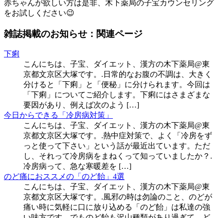
赤ちゃんが欲しい方は是非、木下薬局の子宝カウンセリング
をお試しください😉
雑誌掲載のお知らせ：関連ページ
下痢
こんにちは、子宝、ダイエット、漢方の木下薬局@東
京都文京区大塚です。.日常的なお腹の不調は、大きく
分けると「下痢」と「便秘」に分けられます。今回は
「下痢」についてご紹介します。下痢にはさまざまな
要因があり、例えば次のよう […]
今日からできる「冷房病対策」
こんにちは、子宝、ダイエット、漢方の木下薬局@東
京都文京区大塚です。.熱中症対策で、よく「冷房をず
っと使って下さい」という話が最近出ています。ただ
し、それって冷房病をまねくって知っていましたか？.
冷房病って、急な寒暖差を […]
のど痛におススメの「のど飴」4選
こんにちは、子宝、ダイエット、漢方の木下薬局@東
京都文京区大塚です。.風邪の時は勿論のこと、のどが
痛い時に気軽に口に放り込める「のど飴」は私達の強
い味方です。でものど飴も沢山種類があり過ぎて、ど