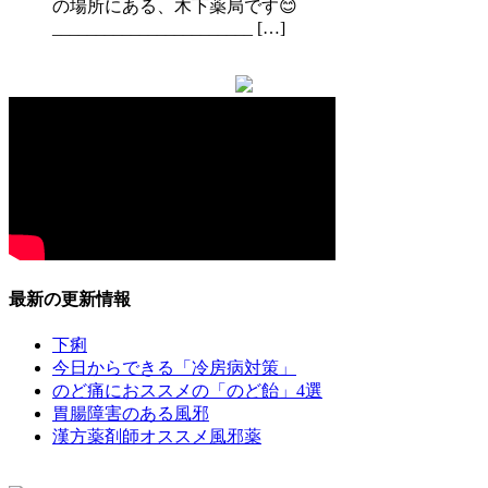
の場所にある、木下薬局です😊
_______________________ […]
最新の更新情報
下痢
今日からできる「冷房病対策」
のど痛におススメの「のど飴」4選
胃腸障害のある風邪
漢方薬剤師オススメ風邪薬