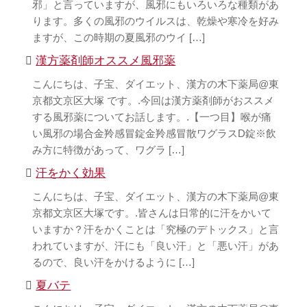
邪」と言っていますが、風邪にもいろいろな種類があ
ります。多くの風邪のウイルスは、乾燥や寒冷を好み
ますが、この時期の夏風邪のウイ […]
漢方薬剤師オススメ風邪薬
こんにちは、子宝、ダイエット、漢方の木下薬局@東
京都文京区大塚 です。.今回は漢方薬剤師がおススメ
する風邪薬についてお話します。.【一つ目】喉が痛
い風邪の場合金羚感冒錠金羚感冒散ワグラスD錠※飲
み方に特徴があって、ワグラ […]
汗をかく効果
こんにちは、子宝、ダイエット、漢方の木下薬局@東
京都文京区大塚です。.皆さんは日常的に汗をかいて
いますか？汗をかくことは「究極のデトックス」と言
われていますが、汗にも「良い汗」と「悪い汗」があ
るので、良い汗をかけるように […]
夏バテ