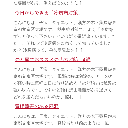
な要因があり、例えば次のよう […]
今日からできる「冷房病対策」
こんにちは、子宝、ダイエット、漢方の木下薬局@東
京都文京区大塚です。.熱中症対策で、よく「冷房を
ずっと使って下さい」という話が最近出ています。た
だし、それって冷房病をまねくって知っていました
か？.冷房病って、急な寒暖差を […]
のど痛におススメの「のど飴」4選
こんにちは、子宝、ダイエット、漢方の木下薬局@東
京都文京区大塚です。.風邪の時は勿論のこと、のど
が痛い時に気軽に口に放り込める「のど飴」は私達の
強い味方です。でものど飴も沢山種類があり過ぎて、
どれを選んだらいいのか、悩む […]
胃腸障害のある風邪
こんにちは、子宝、ダイエット、漢方の木下薬局@東
京都文京区大塚です。.普段当たり前のように「風