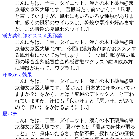
こんにちは、子宝、ダイエット、漢方の木下薬局@東
京都文京区大塚です。.普段当たり前のように「風邪」
と言っていますが、風邪にもいろいろな種類がありま
す。多くの風邪のウイルスは、乾燥や寒冷を好みます
が、この時期の夏風邪のウイ […]
漢方薬剤師オススメ風邪薬
こんにちは、子宝、ダイエット、漢方の木下薬局@東
京都文京区大塚 です。.今回は漢方薬剤師がおススメす
る風邪薬についてお話します。.【一つ目】喉が痛い風
邪の場合金羚感冒錠金羚感冒散ワグラスD錠※飲み方
に特徴があって、ワグラ […]
汗をかく効果
こんにちは、子宝、ダイエット、漢方の木下薬局@東
京都文京区大塚です。.皆さんは日常的に汗をかいてい
ますか？汗をかくことは「究極のデトックス」と言わ
れていますが、汗にも「良い汗」と「悪い汗」がある
ので、良い汗をかけるように […]
夏バテ
こんにちは、子宝、ダイエット、漢方の木下薬局@東
京都文京区大塚です。.夏バテとは「暑さで身体が弱る
こと」で、身体のだるさ、食欲不振、疲れなどの症状