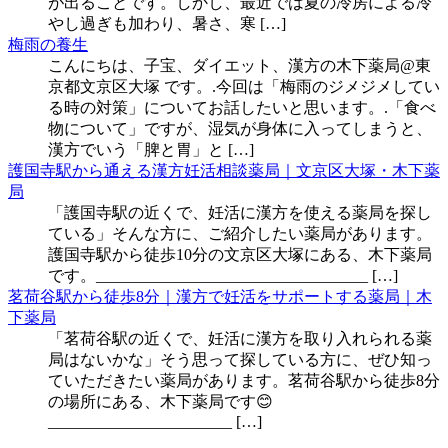
が出ることです。しかし、最近では夏の冷房による冷
やし過ぎも加わり、暑さ、寒 […]
梅雨の養生
こんにちは、子宝、ダイエット、漢方の木下薬局@東
京都文京区大塚 です。.今回は「梅雨のジメジメしてい
る時の対策」についてお話したいと思います。.「食べ
物について」ですが、湿気が身体に入ってしまうと、
漢方でいう「脾と胃」と […]
護国寺駅から通える漢方妊活相談薬局｜文京区大塚・木下薬
局
「護国寺駅の近くで、妊活に漢方を使える薬局を探し
ている」そんな方に、ご紹介したい薬局があります。
護国寺駅から徒歩10分の文京区大塚にある、木下薬局
です。__________________________________ […]
茗荷谷駅から徒歩8分｜漢方で妊活をサポートする薬局｜木
下薬局
「茗荷谷駅の近くで、妊活に漢方を取り入れられる薬
局はないかな」そう思って探している方に、ぜひ知っ
ていただきたい薬局があります。茗荷谷駅から徒歩8分
の場所にある、木下薬局です😊
_______________________ […]