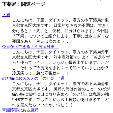
下薬局：関連ページ
下痢
こんにちは、子宝、ダイエット、漢方の木下薬局@東
京都文京区大塚です。.日常的なお腹の不調は、大きく
分けると「下痢」と「便秘」に分けられます。今回は
「下痢」についてご紹介します。下痢にはさまざまな
要因があり、例えば次のよう […]
今日からできる「冷房病対策」
こんにちは、子宝、ダイエット、漢方の木下薬局@東
京都文京区大塚です。.熱中症対策で、よく「冷房をず
っと使って下さい」という話が最近出ています。ただ
し、それって冷房病をまねくって知っていましたか？.
冷房病って、急な寒暖差を […]
のど痛におススメの「のど飴」4選
こんにちは、子宝、ダイエット、漢方の木下薬局@東
京都文京区大塚です。.風邪の時は勿論のこと、のどが
痛い時に気軽に口に放り込める「のど飴」は私達の強
い味方です。でものど飴も沢山種類があり過ぎて、ど
れを選んだらいいのか、悩む […]
胃腸障害のある風邪