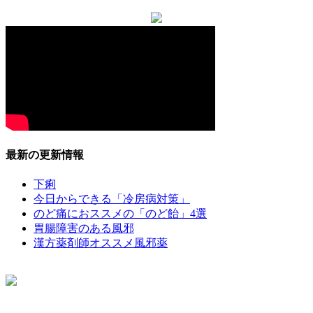
最新の更新情報
下痢
今日からできる「冷房病対策」
のど痛におススメの「のど飴」4選
胃腸障害のある風邪
漢方薬剤師オススメ風邪薬