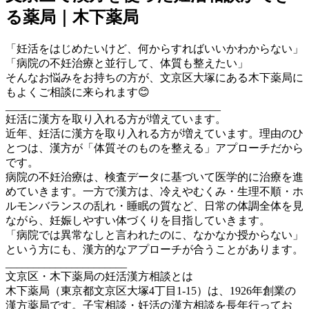
る薬局｜木下薬局
「妊活をはじめたいけど、何からすればいいかわからない」
「病院の不妊治療と並行して、体質も整えたい」
そんなお悩みをお持ちの方が、文京区大塚にある木下薬局に
もよくご相談に来られます😊
_______________________________________
妊活に漢方を取り入れる方が増えています。
近年、妊活に漢方を取り入れる方が増えています。理由のひ
とつは、漢方が「体質そのものを整える」アプローチだから
です。
病院の不妊治療は、検査データに基づいて医学的に治療を進
めていきます。一方で漢方は、冷えやむくみ・生理不順・ホ
ルモンバランスの乱れ・睡眠の質など、日常の体調全体を見
ながら、妊娠しやすい体づくりを目指していきます。
「病院では異常なしと言われたのに、なかなか授からない」
という方にも、漢方的なアプローチが合うことがあります。
______________________
文京区・木下薬局の妊活漢方相談とは
木下薬局（東京都文京区大塚4丁目1-15）は、1926年創業の
漢方薬局です。子宝相談・妊活の漢方相談を長年行ってお