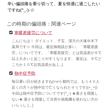
辛い偏頭痛を乗り切って、夏を快適に過ごしたい
ですね(^_-)-☆
この時期の偏頭痛：関連ページ
寒暖差疲労について
こんにちは！ ダイエット、子宝、漢方の大塚＠木下
薬局です☆ 今回は、最近御相談が多い、「寒暖差疲
労」についてです。 「寒暖差疲労」とは気温差が６℃
以上大きいと起こりやすくなります。 最近は、６℃ど
ころか１０℃位気温差があ […]
熱中症予防
毎日暑い日が続きますね(+o+) 都内では、もう４０人
近くの方々が熱中症で亡くなられたそうです((+_+))
今回は熱中症予防についてです(^_-) ★暑さを我慢し
ない★ 暑さを我慢して冷房や扇風機を使わない方が
いらっし […]