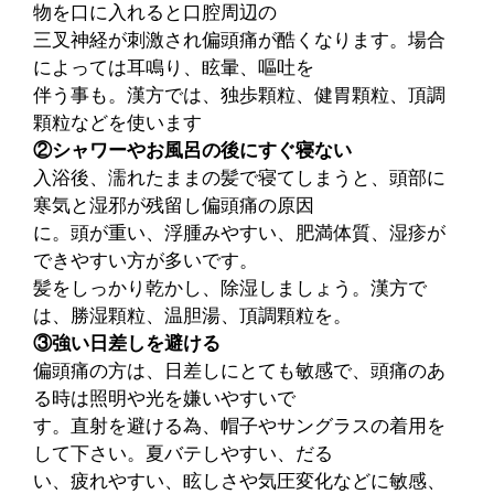
物を口に入れると口腔周辺の
三叉神経が刺激され偏頭痛が酷くなります。場合
によっては耳鳴り、眩暈、嘔吐を
伴う事も。漢方では、独歩顆粒、健胃顆粒、頂調
顆粒などを使います
②シャワーやお風呂の後にすぐ寝ない
入浴後、濡れたままの髪で寝てしまうと、頭部に
寒気と湿邪が残留し偏頭痛の原因
に。頭が重い、浮腫みやすい、肥満体質、湿疹が
できやすい方が多いです。
髪をしっかり乾かし、除湿しましょう。漢方で
は、勝湿顆粒、温胆湯、頂調顆粒を。
③強い日差しを避ける
偏頭痛の方は、日差しにとても敏感で、頭痛のあ
る時は照明や光を嫌いやすいで
す。直射を避ける為、帽子やサングラスの着用を
して下さい。夏バテしやすい、だる
い、疲れやすい、眩しさや気圧変化などに敏感、