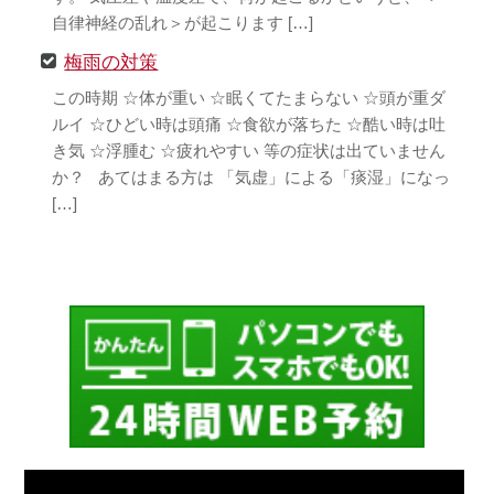
自律神経の乱れ＞が起こります […]
梅雨の対策
この時期 ☆体が重い ☆眠くてたまらない ☆頭が重ダ
ルイ ☆ひどい時は頭痛 ☆食欲が落ちた ☆酷い時は吐
き気 ☆浮腫む ☆疲れやすい 等の症状は出ていません
か？ あてはまる方は 「気虚」による「痰湿」になっ
[…]