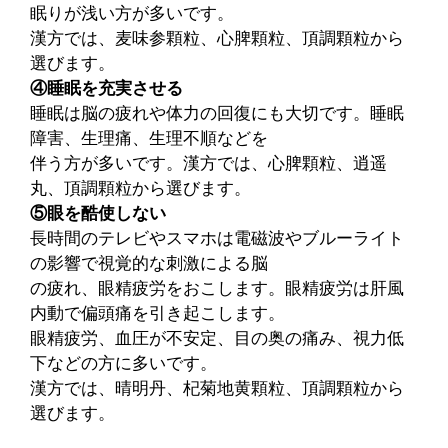
眠りが浅い方が多いです。
漢方では、麦味参顆粒、心脾顆粒、頂調顆粒から
選びます。
④睡眠を充実させる
睡眠は脳の疲れや体力の回復にも大切です。睡眠
障害、生理痛、生理不順などを
伴う方が多いです。漢方では、心脾顆粒、逍遥
丸、頂調顆粒から選びます。
⑤眼を酷使しない
長時間のテレビやスマホは電磁波やブルーライト
の影響で視覚的な刺激による脳
の疲れ、眼精疲労をおこします。眼精疲労は肝風
内動で偏頭痛を引き起こします。
眼精疲労、血圧が不安定、目の奥の痛み、視力低
下などの方に多いです。
漢方では、晴明丹、杞菊地黄顆粒、頂調顆粒から
選びます。