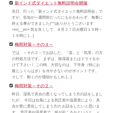
新インド式ダイエット無料説明会開催
先日、行った「新インド式ダイエット無料説明会」で
すが、告知が一週間前だったにもかかわらず、無事に
終える事ができました(^^)ありがとうございます
<m(__)m> 気を良くして、８月２７日火曜日１５時～
１６時に […]
梅雨対策～その３～
では、～その２～でお話した、「湿」と「気滞」の方
の対処方法です。 まずは、除湿器またはドライをか
けて下さい！ この時、大切なのは、下半身（特にお
腹とふくらはぎ）を冷やさないのがポイントです。
そして、動くのが億劫かもしれ […]
梅雨対策～その２～
昨日、湿気で具合の悪くなってしまう方の話をしまし
たが、 今日は台風による気圧差や温度差により、具
合が更に悪化してしまう方の お話をしたいと思いま
す。 気圧差や温度差で、何が起こるかというと、＜