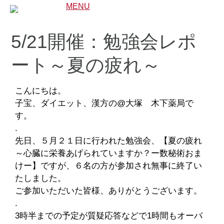
MENU
5/21開催：勉強会レポ
ート～夏の疲れ～
こんにちは。
子宝、ダイエット、漢方の@大塚 木下薬局で
す。
.
先日、５月２１日に行われた勉強会、【夏の疲れ
～心臓に栄養あげられていますか？ー数秘術おま
けー】ですが、６名の方が参加され無事に終了い
たしました。
ご参加いただいた皆様、ありがとうございます。
.
3時半までの予定が質疑応答などで1時間もオーバ