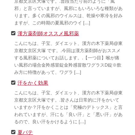
京都文京区大塚です。.普段当たり前のように「風
邪」と言っていますが、風邪にもいろいろな種類があ
ります。多くの風邪のウイルスは、乾燥や寒冷を好み
ますが、この時期の夏風邪のウイ […]
漢方薬剤師オススメ風邪薬
こんにちは、子宝、ダイエット、漢方の木下薬局@東
京都文京区大塚 です。.今回は漢方薬剤師がおススメ
する風邪薬についてお話します。.【一つ目】喉が痛
い風邪の場合金羚感冒錠金羚感冒散ワグラスD錠※飲
み方に特徴があって、ワグラ […]
汗をかく効果
こんにちは、子宝、ダイエット、漢方の木下薬局@東
京都文京区大塚です。.皆さんは日常的に汗をかいて
いますか？汗をかくことは「究極のデトックス」と言
われていますが、汗にも「良い汗」と「悪い汗」があ
るので、良い汗をかけるように […]
夏バテ