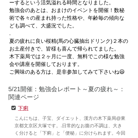
ーするという活気溢れる時間となりました。
勉強会のあとは、おまけのイベントを開催！数秘
術で各々の産まれ持った性格や、年齢毎の傾向な
ども調べて、大盛況でした。
.
夏の疲れに良い桜精(馬の心臓抽出ドリンク)２本の
お土産付きで、皆様も喜んで帰られてました。
木下薬局では２ヶ月に一度、無料でこの様な勉強
会や講座を開催しております。
ご興味のある方は、是非参加してみて下さいね😃
5/21開催：勉強会レポート～夏の疲れ～：
関連ページ
下痢
こんにちは、子宝、ダイエット、漢方の木下薬局@東
京都文京区大塚です。.日常的なお腹の不調は、大き
く分けると「下痢」と「便秘」に分けられます。今回