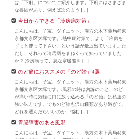
は「下痢」についてご紹介します。下痢にはさまざま
な要因があり、例えば次のよう […]
今日からできる「冷房病対策」
こんにちは、子宝、ダイエット、漢方の木下薬局@東
京都文京区大塚です。.熱中症対策で、よく「冷房を
ずっと使って下さい」という話が最近出ています。た
だし、それって冷房病をまねくって知っていました
か？.冷房病って、急な寒暖差を […]
のど痛におススメの「のど飴」4選
こんにちは、子宝、ダイエット、漢方の木下薬局@東
京都文京区大塚です。.風邪の時は勿論のこと、のど
が痛い時に気軽に口に放り込める「のど飴」は私達の
強い味方です。でものど飴も沢山種類があり過ぎて、
どれを選んだらいいのか、悩む […]
胃腸障害のある風邪
こんにちは、子宝、ダイエット、漢方の木下薬局@東