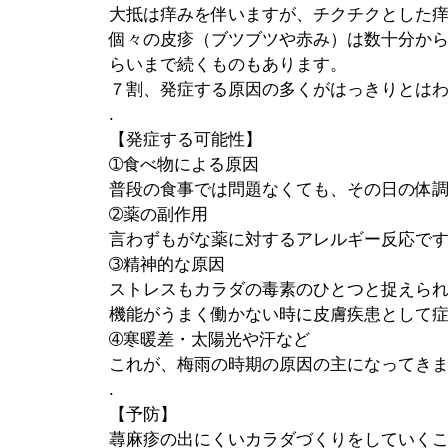
大抵は痒みを伴いますが、チクチクとした
個々の皮疹（ブツブツや赤み）は数十分から
らいまで続くものもあります。
７割、発症する原因の多くがはっきりとは
.
【発症する可能性】
➀食べ物による原因
普段の食事では問題なくても、その日の体
➁薬の副作用
言わずもがな薬に対するアレルギー反応で
➂精神的な原因
ストレスもカラダの毒素のひとつと捉えら
機能がうまく働かない時に皮膚疾患として
➃寒暖差・太陽光や汗など
これが、梅雨の時期の原因の主になってき
.
【予防】
蕁麻疹の出にくいカラダづくりをしていく