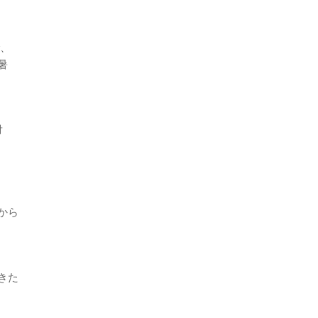
で、
暑
対
から
きた