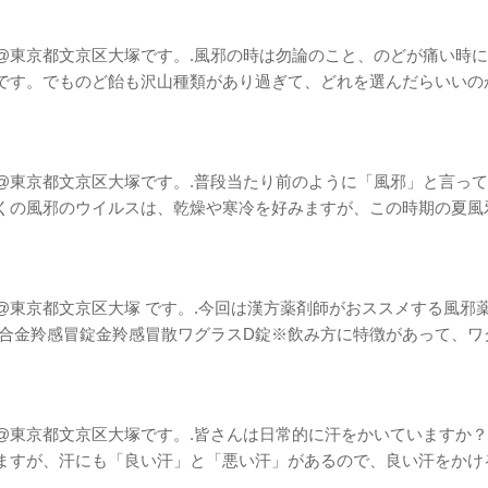
@東京都文京区大塚です。.風邪の時は勿論のこと、のどが痛い時
です。でものど飴も沢山種類があり過ぎて、どれを選んだらいいの
@東京都文京区大塚です。.普段当たり前のように「風邪」と言っ
くの風邪のウイルスは、乾燥や寒冷を好みますが、この時期の夏風
東京都文京区大塚 です。.今回は漢方薬剤師がおススメする風邪
場合金羚感冒錠金羚感冒散ワグラスD錠※飲み方に特徴があって、ワ
@東京都文京区大塚です。.皆さんは日常的に汗をかいていますか
ますが、汗にも「良い汗」と「悪い汗」があるので、良い汗をかけ