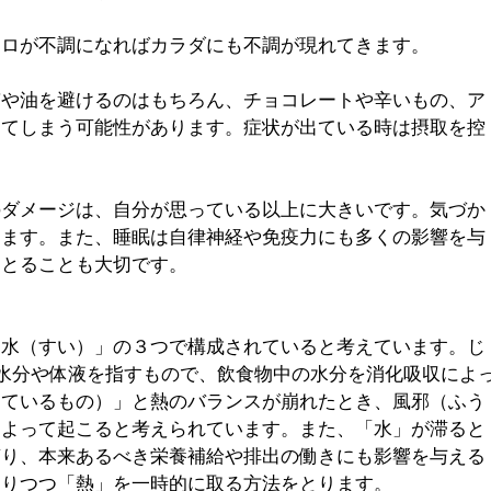
コロが不調になればカラダにも不調が現れてきます。
質や油を避けるのはもちろん、チョコレートや辛いもの、ア
してしまう可能性があります。症状が出ている時は摂取を控
のダメージは、自分が思っている以上に大きいです。気づか
ります。また、睡眠は自律神経や免疫力にも多くの影響を与
をとることも大切です。
「水（すい）」の３つで構成されていると考えています。じ
水分や体液を指すもので、飲食物中の水分を消化吸収によ
しているもの）」と熱のバランスが崩れたとき、風邪（ふう
によって起こると考えられています。また、「水」が滞ると
滞り、本来あるべき栄養補給や排出の働きにも影響を与える
とりつつ「熱」を一時的に取る方法をとります。