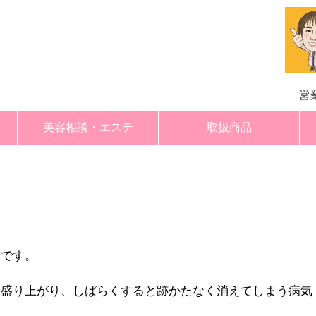
美容相談・エステ
取扱商品
木下薬局エステ紹介
コース概要・料金
ご利用の流れ
a>
局です。
と盛り上がり、しばらくすると跡かたなく消えてしまう病気