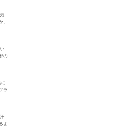
に気
か、
てい
邪の
薬に
グラ
？汗
るよ