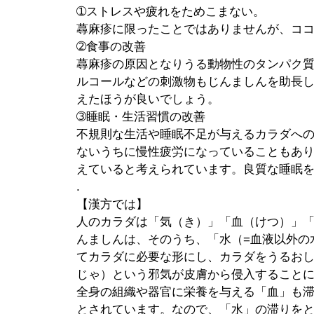
➀ストレスや疲れをためこまない。
蕁麻疹に限ったことではありませんが、コ
➁食事の改善
蕁麻疹の原因となりうる動物性のタンパク
ルコールなどの刺激物もじんましんを助長
えたほうが良いでしょう。
➂睡眠・生活習慣の改善
不規則な生活や睡眠不足が与えるカラダへ
ないうちに慢性疲労になっていることもあ
えていると考えられています。良質な睡眠
.
【漢方では】
人のカラダは「気（き）」「血（けつ）」
んましんは、そのうち、「水（=血液以外の
てカラダに必要な形にし、カラダをうるお
じゃ）という邪気が皮膚から侵入すること
全身の組織や器官に栄養を与える「血」も
とされています。なので、「水」の滞りを