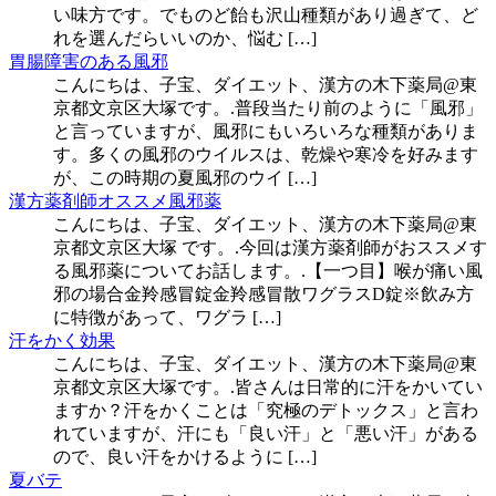
い味方です。でものど飴も沢山種類があり過ぎて、ど
れを選んだらいいのか、悩む […]
胃腸障害のある風邪
こんにちは、子宝、ダイエット、漢方の木下薬局@東
京都文京区大塚です。.普段当たり前のように「風邪」
と言っていますが、風邪にもいろいろな種類がありま
す。多くの風邪のウイルスは、乾燥や寒冷を好みます
が、この時期の夏風邪のウイ […]
漢方薬剤師オススメ風邪薬
こんにちは、子宝、ダイエット、漢方の木下薬局@東
京都文京区大塚 です。.今回は漢方薬剤師がおススメす
る風邪薬についてお話します。.【一つ目】喉が痛い風
邪の場合金羚感冒錠金羚感冒散ワグラスD錠※飲み方
に特徴があって、ワグラ […]
汗をかく効果
こんにちは、子宝、ダイエット、漢方の木下薬局@東
京都文京区大塚です。.皆さんは日常的に汗をかいてい
ますか？汗をかくことは「究極のデトックス」と言わ
れていますが、汗にも「良い汗」と「悪い汗」がある
ので、良い汗をかけるように […]
夏バテ