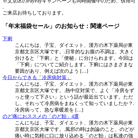
※文京区のPayPayキャンペーンも同時開催中のため、併用可
.
ご来店お待ちしております。
「年末福袋セール」のお知らせ：関連ページ
下痢
こんにちは、子宝、ダイエット、漢方の木下薬局@東
京都文京区大塚です。.日常的なお腹の不調は、大きく
分けると「下痢」と「便秘」に分けられます。今回は
「下痢」についてご紹介します。下痢にはさまざまな
要因があり、例えば次のよう […]
今日からできる「冷房病対策」
こんにちは、子宝、ダイエット、漢方の木下薬局@東
京都文京区大塚です。.熱中症対策で、よく「冷房をず
っと使って下さい」という話が最近出ています。ただ
し、それって冷房病をまねくって知っていましたか？.
冷房病って、急な寒暖差を […]
のど痛におススメの「のど飴」4選
こんにちは、子宝、ダイエット、漢方の木下薬局@東
京都文京区大塚です。.風邪の時は勿論のこと、のどが
痛い時に気軽に口に放り込める「のど飴」は私達の強