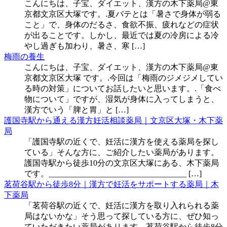
こんにちは、子宝、ダイエット、漢方の木下薬局@東
京都文京区大塚です。.夏バテとは「暑さで身体が弱る
こと」で、身体のだるさ、食欲不振、疲れなどの症状
が出ることです。しかし、最近では夏の冷房による冷
やし過ぎも加わり、暑さ、寒 […]
梅雨の養生
こんにちは、子宝、ダイエット、漢方の木下薬局@東
京都文京区大塚 です。.今回は「梅雨のジメジメしてい
る時の対策」についてお話したいと思います。.「食べ
物について」ですが、湿気が身体に入ってしまうと、
漢方でいう「脾と胃」と […]
護国寺駅から通える漢方妊活相談薬局｜文京区大塚・木下薬
局
「護国寺駅の近くで、妊活に漢方を使える薬局を探し
ている」そんな方に、ご紹介したい薬局があります。
護国寺駅から徒歩10分の文京区大塚にある、木下薬局
です。__________________________________ […]
茗荷谷駅から徒歩8分｜漢方で妊活をサポートする薬局｜木
下薬局
「茗荷谷駅の近くで、妊活に漢方を取り入れられる薬
局はないかな」そう思って探している方に、ぜひ知っ
ていただきたい薬局があります。茗荷谷駅から徒歩8分