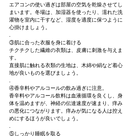
エアコンの使い過ぎは部屋の空気を乾燥させてし
まいます。冬場は、加湿器を使ったり、濡れた洗
濯物を室内に干すなど、湿度を適度に保つように
心掛けましょう。
.
③肌に合った衣服を身に着ける
チクチクした繊維の衣類は、皮膚に刺激を与えま
す。
直接肌に触れる衣類の生地は、木綿や絹など着心
地が良いものを選びましょう。
.
④香辛料やアルコールの飲み過ぎに注意。
香辛料やアルコール飲料は血液循環を良くし、身
体を温めますが、神経の伝達速度が速まり、痒み
の悪化につながります。痒みが気になる人は控え
めにするほうが良いでしょう。
.
⑤しっかり睡眠を取る