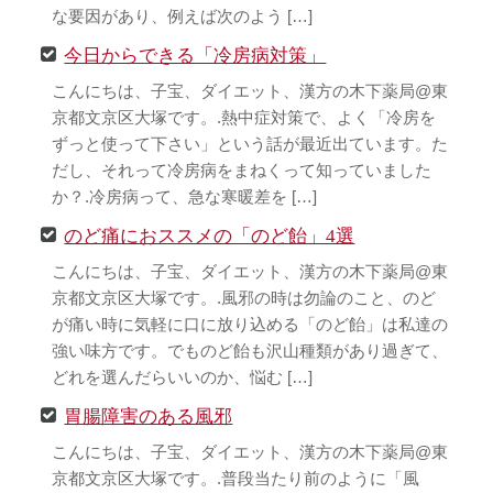
な要因があり、例えば次のよう […]
今日からできる「冷房病対策」
こんにちは、子宝、ダイエット、漢方の木下薬局@東
京都文京区大塚です。.熱中症対策で、よく「冷房を
ずっと使って下さい」という話が最近出ています。た
だし、それって冷房病をまねくって知っていました
か？.冷房病って、急な寒暖差を […]
のど痛におススメの「のど飴」4選
こんにちは、子宝、ダイエット、漢方の木下薬局@東
京都文京区大塚です。.風邪の時は勿論のこと、のど
が痛い時に気軽に口に放り込める「のど飴」は私達の
強い味方です。でものど飴も沢山種類があり過ぎて、
どれを選んだらいいのか、悩む […]
胃腸障害のある風邪
こんにちは、子宝、ダイエット、漢方の木下薬局@東
京都文京区大塚です。.普段当たり前のように「風