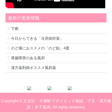
最新の更新情報
下痢
今日からできる「冷房病対策」
のど痛におススメの「のど飴」4選
胃腸障害のある風邪
漢方薬剤師オススメ風邪薬
Copyright ©
文京区・大塚駅でダイエット相談、子宝・漢方相
談｜木下薬局.
All rights reserved.