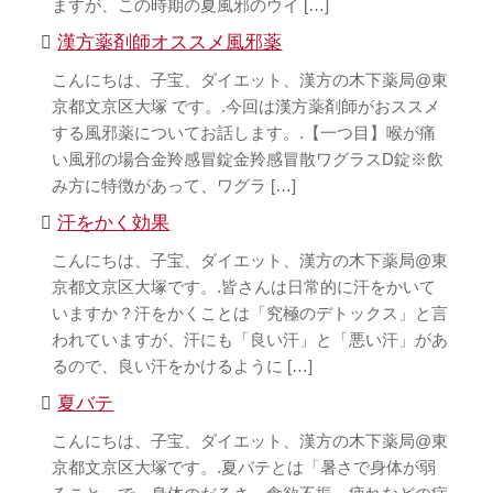
ますが、この時期の夏風邪のウイ […]
漢方薬剤師オススメ風邪薬
こんにちは、子宝、ダイエット、漢方の木下薬局@東
京都文京区大塚 です。.今回は漢方薬剤師がおススメ
する風邪薬についてお話します。.【一つ目】喉が痛
い風邪の場合金羚感冒錠金羚感冒散ワグラスD錠※飲
み方に特徴があって、ワグラ […]
汗をかく効果
こんにちは、子宝、ダイエット、漢方の木下薬局@東
京都文京区大塚です。.皆さんは日常的に汗をかいて
いますか？汗をかくことは「究極のデトックス」と言
われていますが、汗にも「良い汗」と「悪い汗」があ
るので、良い汗をかけるように […]
夏バテ
こんにちは、子宝、ダイエット、漢方の木下薬局@東
京都文京区大塚です。.夏バテとは「暑さで身体が弱