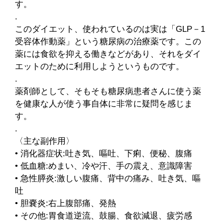
す。
.
このダイエット、使われているのは実は「GLP－1
受容体作動薬」という糖尿病の治療薬です。この
薬には食欲を抑える働きなどがあり、それをダイ
エットのために利用しようというものです。
.
薬剤師として、そもそも糖尿病患者さんに使う薬
を健康な人が使う事自体に非常に疑問を感じま
す。
.
〈主な副作用〉
• 消化器症状:吐き気、嘔吐、下痢、便秘、腹痛
• 低血糖:めまい、冷や汗、手の震え、意識障害
• 急性膵炎:激しい腹痛、背中の痛み、吐き気、嘔
吐
• 胆嚢炎:右上腹部痛、発熱
• その他:胃食道逆流、鼓腸、食欲減退、疲労感