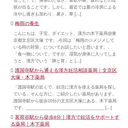
ること」で、身体のだるさ、食欲不振、疲れなどの症
状が出ることです。しかし、最近では夏の冷房による
冷やし過ぎも加わり、暑さ、寒 […]
梅雨の養生
こんにちは、子宝、ダイエット、漢方の木下薬局@東
京都文京区大塚 です。.今回は「梅雨のジメジメして
いる時の対策」についてお話したいと思います。.
「食べ物について」ですが、湿気が身体に入ってしま
うと、漢方でいう「脾と胃」と […]
護国寺駅から通える漢方妊活相談薬局｜文京区
大塚・木下薬局
「護国寺駅の近くで、妊活に漢方を使える薬局を探し
ている」そんな方に、ご紹介したい薬局があります。
護国寺駅から徒歩10分の文京区大塚にある、木下薬局
です。__________________________________ […]
茗荷谷駅から徒歩8分｜漢方で妊活をサポートす
る薬局｜木下薬局