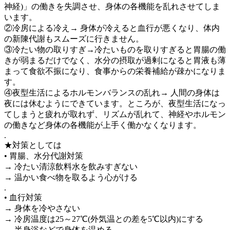
神経)」の働きを失調させ、身体の各機能を乱れさせてしま
います。
②冷房による冷え→ 身体が冷えると血行が悪くなり、体内
の新陳代謝もスムーズに行きません。
③冷たい物の取りすぎ→冷たいものを取りすぎると胃腸の働
きが弱まるだけでなく、水分の摂取が過剰になると胃液も薄
まって食欲不振になり、食事からの栄養補給が疎かになりま
す。
④夜型生活によるホルモンバランスの乱れ→ 人間の身体は
夜には休むようにできています。ところが、夜型生活になっ
てしまうと疲れが取れず、リズムが乱れて、神経やホルモン
の働きなど身体の各機能が上手く働かなくなります。
.
★対策としては
• 胃腸、水分代謝対策
→ 冷たい清涼飲料水を飲みすぎない
→ 温かい食べ物を取るよう心がける
.
• 血行対策
→ 身体を冷やさない
→ 冷房温度は25～27℃(外気温との差を5℃以内)にする
→ 半身浴などで身体を温める