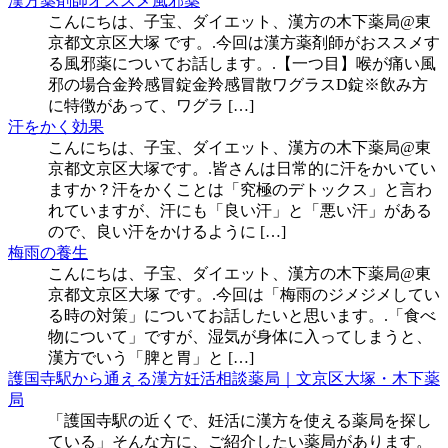
漢方薬剤師オススメ風邪薬
こんにちは、子宝、ダイエット、漢方の木下薬局@東
京都文京区大塚 です。.今回は漢方薬剤師がおススメす
る風邪薬についてお話します。.【一つ目】喉が痛い風
邪の場合金羚感冒錠金羚感冒散ワグラスD錠※飲み方
に特徴があって、ワグラ […]
汗をかく効果
こんにちは、子宝、ダイエット、漢方の木下薬局@東
京都文京区大塚です。.皆さんは日常的に汗をかいてい
ますか？汗をかくことは「究極のデトックス」と言わ
れていますが、汗にも「良い汗」と「悪い汗」がある
ので、良い汗をかけるように […]
梅雨の養生
こんにちは、子宝、ダイエット、漢方の木下薬局@東
京都文京区大塚 です。.今回は「梅雨のジメジメしてい
る時の対策」についてお話したいと思います。.「食べ
物について」ですが、湿気が身体に入ってしまうと、
漢方でいう「脾と胃」と […]
護国寺駅から通える漢方妊活相談薬局｜文京区大塚・木下薬
局
「護国寺駅の近くで、妊活に漢方を使える薬局を探し
ている」そんな方に、ご紹介したい薬局があります。