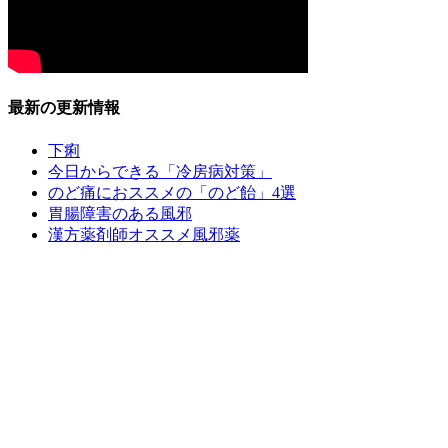
最新の更新情報
下痢
今日からできる「冷房病対策」
のど痛におススメの「のど飴」4選
胃腸障害のある風邪
漢方薬剤師オススメ風邪薬