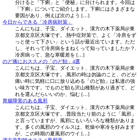
分けると「下痢」と「便秘」に分けられます。今回は
「下痢」についてご紹介します。下痢にはさまざまな
要因があり、例えば次のよう […]
今日からできる「冷房病対策」
こんにちは、子宝、ダイエット、漢方の木下薬局@東
京都文京区大塚です。.熱中症対策で、よく「冷房をず
っと使って下さい」という話が最近出ています。ただ
し、それって冷房病をまねくって知っていましたか？.
冷房病って、急な寒暖差を […]
のど痛におススメの「のど飴」4選
こんにちは、子宝、ダイエット、漢方の木下薬局@東
京都文京区大塚です。.風邪の時は勿論のこと、のどが
痛い時に気軽に口に放り込める「のど飴」は私達の強
い味方です。でものど飴も沢山種類があり過ぎて、ど
れを選んだらいいのか、悩む […]
胃腸障害のある風邪
こんにちは、子宝、ダイエット、漢方の木下薬局@東
京都文京区大塚です。.普段当たり前のように「風邪」
と言っていますが、風邪にもいろいろな種類がありま
す。多くの風邪のウイルスは、乾燥や寒冷を好みます
が、この時期の夏風邪のウイ […]