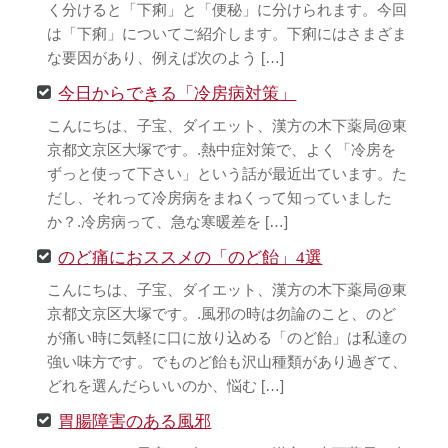
く分けると「下痢」と「便秘」に分けられます。今回
は「下痢」についてご紹介します。下痢にはさまざま
な要因があり、例えば次のよう […]
今日からできる「冷房病対策」
こんにちは、子宝、ダイエット、漢方の木下薬局@東
京都文京区大塚です。.熱中症対策で、よく「冷房を
ずっと使って下さい」という話が最近出ています。た
だし、それって冷房病をまねくって知っていました
か？.冷房病って、急な寒暖差を […]
のど痛におススメの「のど飴」4選
こんにちは、子宝、ダイエット、漢方の木下薬局@東
京都文京区大塚です。.風邪の時は勿論のこと、のど
が痛い時に気軽に口に放り込める「のど飴」は私達の
強い味方です。でものど飴も沢山種類があり過ぎて、
どれを選んだらいいのか、悩む […]
胃腸障害のある風邪