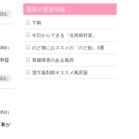
最新の更新情報
読む
下痢
今日からできる「冷房病対策」
のど痛におススメの「のど飴」4選
月09日）
熱中症
胃腸障害のある風邪
漢方薬剤師オススメ風邪薬
読む
月05日）
る事が