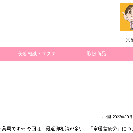
美容相談・エステ
取扱商品
木下薬局エステ紹介
コース概要・料金
ご利用の流れ
a>
（公開: 2022年10
下薬局です☆ 今回は、最近御相談が多い、「寒暖差疲労」につ