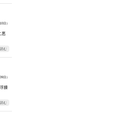
月10日）
に悪
読む
月09日）
☆浮腫
読む